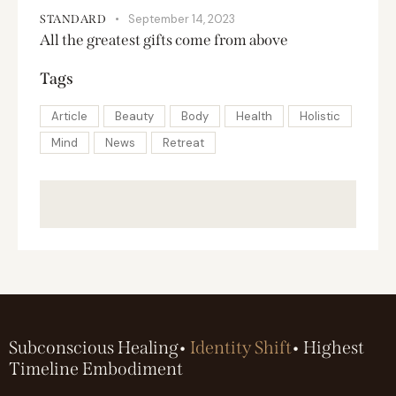
September 14, 2023
STANDARD
All the greatest gifts come from above
Tags
Article
Beauty
Body
Health
Holistic
Mind
News
Retreat
Subconscious Healing•
Identity Shift
• Highest
Timeline Embodiment