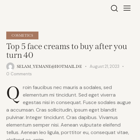
COSMETICS
Top 5 face creams to buy after you
turn 40
August 21, 2023
SELAM_YEMANE@HOTMAIL.DE
0
Comments
Q
roin faucibus nec mauris a sodales, sed
elementum mi tincidunt. Sed eget viverra
egestas nisi in consequat. Fusce sodales augue
a accumsan. Cras sollicitudin, ipsum eget blandit
pulvinar. Integer tincidunt. Cras dapibus. Vivamus
elementum semper nisi. Aenean vulputate eleifend
tellus. Aenean leo ligula, porttitor eu, consequat vitae,
eleifend ac, enim.